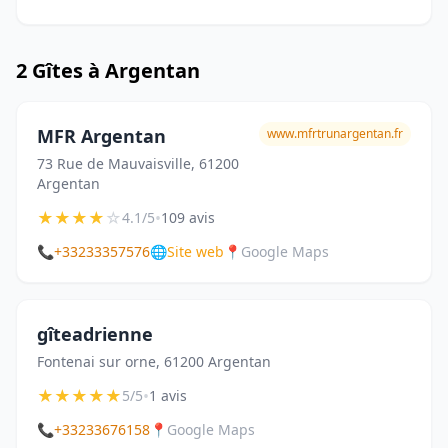
2 Gîtes à Argentan
MFR Argentan
www.mfrtrunargentan.fr
73 Rue de Mauvaisville, 61200
Argentan
★
★
★
★
☆
•
4.1/5
109 avis
📞
+33233357576
🌐
Site web
📍
Google Maps
gîteadrienne
Fontenai sur orne, 61200 Argentan
★
★
★
★
★
•
5/5
1 avis
📞
+33233676158
📍
Google Maps