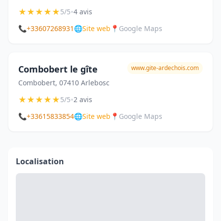
★
★
★
★
★
•
5/5
4 avis
📞
+33607268931
🌐
Site web
📍
Google Maps
Combobert le gîte
www.gite-ardechois.com
Combobert, 07410 Arlebosc
★
★
★
★
★
•
5/5
2 avis
📞
+33615833854
🌐
Site web
📍
Google Maps
Localisation