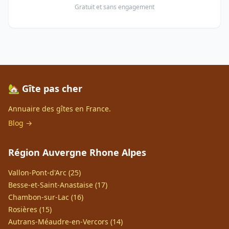
Gratuit et sans engagement
🏡 Gîte pas cher
Annuaire des gîtes en France.
Blog →
Région Auvergne Rhone Alpes
Vallon-Pont-d'Arc (25)
Besse-et-Saint-Anastaise (17)
Chambon-sur-Lac (16)
Rosières (15)
Autrans-Méaudre-en-Vercors (14)